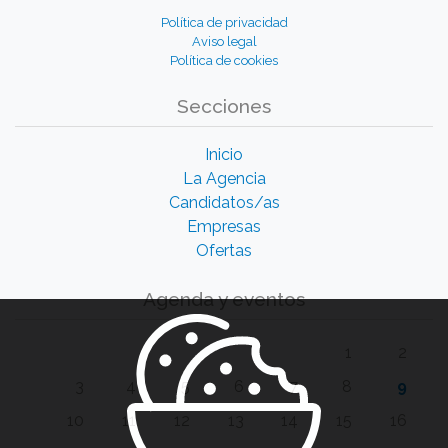
Política de privacidad
Aviso legal
Política de cookies
Secciones
Inicio
La Agencia
Candidatos/as
Empresas
Ofertas
Agenda y eventos
1
2
3
4
5
6
7
8
9
10
11
12
13
14
15
16